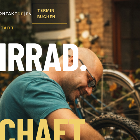
TERMIN
DE
|
EN
ONTAKT
BUCHEN
STADT
HRRAD.
CHAFT.