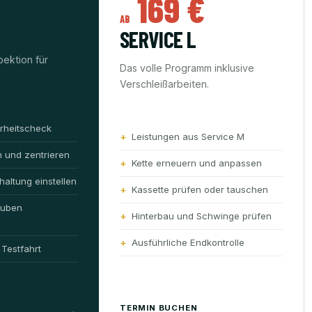
169 €
AB
SERVICE L
pektion für
Das volle Programm inklusive
Verschleißarbeiten.
erheitscheck
Leistungen aus Service M
n und zentrieren
Kette erneuern und anpassen
altung einstellen
Kassette prüfen oder tauschen
auben
Hinterbau und Schwinge prüfen
Ausführliche Endkontrolle
Testfahrt
TERMIN BUCHEN
→
→