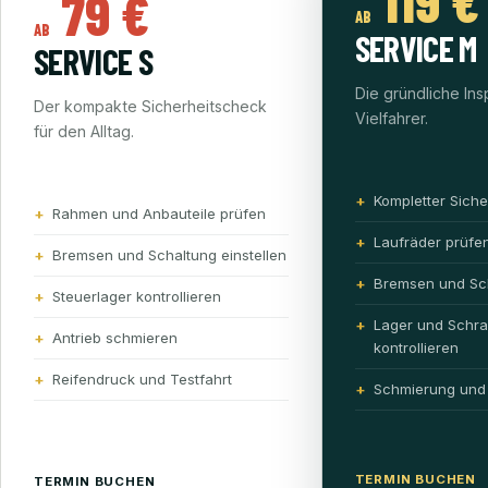
119 €
79 €
AB
AB
SERVICE M
SERVICE S
Die gründliche Ins
Der kompakte Sicherheitscheck
Vielfahrer.
für den Alltag.
Kompletter Sich
Rahmen und Anbauteile prüfen
Laufräder prüfe
Bremsen und Schaltung einstellen
Bremsen und Sch
Steuerlager kontrollieren
Lager und Schr
Antrieb schmieren
kontrollieren
Reifendruck und Testfahrt
Schmierung und 
TERMIN BUCHEN
TERMIN BUCHEN
→