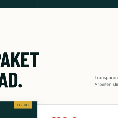
PAKET
AD.
Transparent 
Arbeiten st
BELIEBT