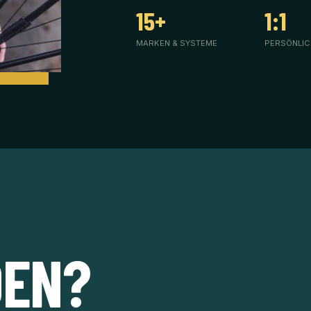
15+
1:1
MARKEN & SYSTEME
PERSÖNLIC
DEN?