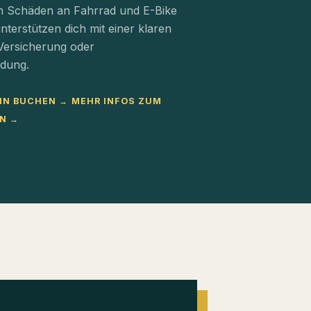
n Schäden an Fahrrad und E-Bike
terstützen dich mit einer klaren
Versicherung oder
idung.
IN BUCHEN →
MEHR INFOS ZUM
N →