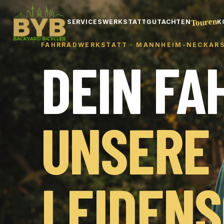
Touren
SERVICES
WERKSTATT
GUTACHTEN
K
FAHRRADWERKSTATT · MANNHEIM-NECKAR
DEIN FA
UNSERE
LEIDENS